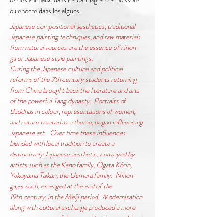
os des animaux, dans les cartilages des poissons
ou encore dans les algues
Japanese compositional aesthetics, traditional
Japanese painting techniques, and raw materials
from natural sources are the essence of nihon-
ga or Japanese style paintings.
During the Japanese cultural and political
reforms of the 7th century students returning
from China brought back the literature and arts
of the powerful Tang dynasty. Portraits of
Buddhas in colour, representations of women,
and nature treated as a theme, began influencing
Japanese art. Over time these influences
blended with local tradition to create a
distinctively Japanese aesthetic, conveyed by
artists such as the Kano family, Ogata Kôrin,
Yokoyama Taikan, the Uemura family. Nihon-
ga,as such, emerged at the end of the
19th century, in the Meiji period. Modernisation
along with cultural exchange produced a more