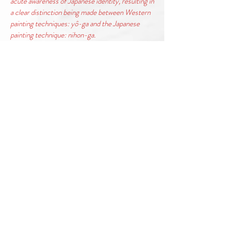
acute awareness of Japanese identity, resulting in
a clear distinction being made between Western
painting techniques: yô-ga and the Japanese
painting technique: nihon-ga.
In nihon-ga the specific texture and colour are
produced by the prolific use of precious metals
like gold and silver leaf, along with the pigment
powders of different sized particles derived from
mineral, plant and animal substances. The
precious pigment powders are mixed with a
binding agent, a gelatine, made from animal hide,
bone, fish cartilage, or algae, then diluted with
water and applied with special brushes to the
prepared surface. The paintings are done on silk
cloth, on wood, or on Japanese paper which is
stretched and glued onto mounted wooden
panels. The resonance and atmosphere
produced by the ground lapis lazuli stone, or the
greens of malachite, the shades of carmin from
cochineal, tender hues from coral,
white gofun from pulverized oyster shell, and